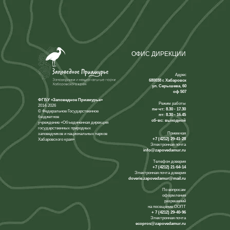
ОФИС ДИРЕКЦИИ
Адрес
680038 г. Хабаровск
ул. Серышева, 60
оф 507
ФГБУ «Заповедное Приамурье»
Режим работы
2014-2026
пн-чт: 8.30 - 17.30
© Федеральное Государственное
пт: 8.30 - 16.45
бюджетное
сб-вс: выходной
учреждение «Объединенная дирекция
государственных природных
Приемная
заповедников и национальных парков
+7 (4212) 29-41-28
Хабаровского края»
Электронная почта
info@zapovedamur.ru
Телефон доверия
+7 (4212) 21-64-14
Электронная почта доверия
doverie.zapovedamur@mail.ru
По вопросам
оформления
разрешений
на посещение ООПТ
+ 7 (4212) 29-40-96
Электронная почта
ecopros@zapovedamur.ru