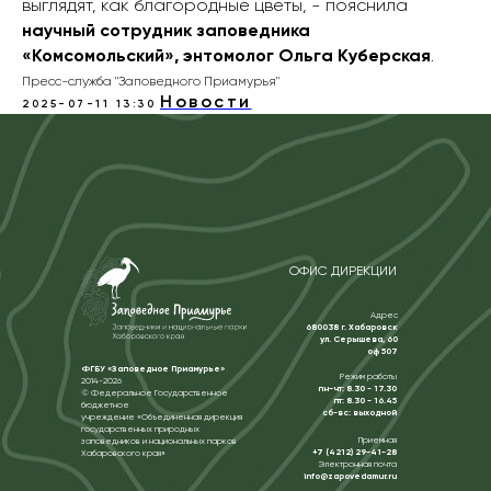
выглядят, как благородные цветы, - пояснила
научный сотрудник заповедника
«Комсомольский», энтомолог Ольга Куберская
.
Пресс-служба "Заповедного Приамурья"
Новости
2025-07-11 13:30
ОФИС ДИРЕКЦИИ
Адрес
680038 г. Хабаровск
ул. Серышева, 60
оф 507
ФГБУ «Заповедное Приамурье»
Режим работы
2014-2026
пн-чт: 8.30 - 17.30
© Федеральное Государственное
пт: 8.30 - 16.45
бюджетное
сб-вс: выходной
учреждение «Объединенная дирекция
государственных природных
Приемная
заповедников и национальных парков
+7 (4212) 29-41-28
Хабаровского края»
Электронная почта
info@zapovedamur.ru