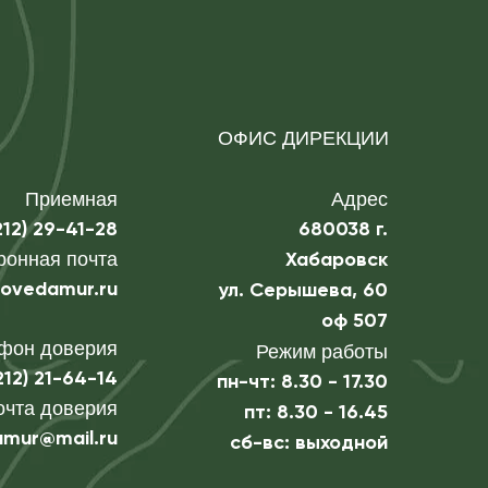
ОФИС ДИРЕКЦИИ
Приемная
Адрес
212) 29-41-28
680038 г.
ронная почта
Хабаровск
povedamur.ru
ул. Серышева, 60
оф 507
фон доверия
Режим работы
212) 21-64-14
пн-чт: 8.30 - 17.30
очта доверия
пт: 8.30 - 16.45
amur@mail.ru
сб-вс: выходной