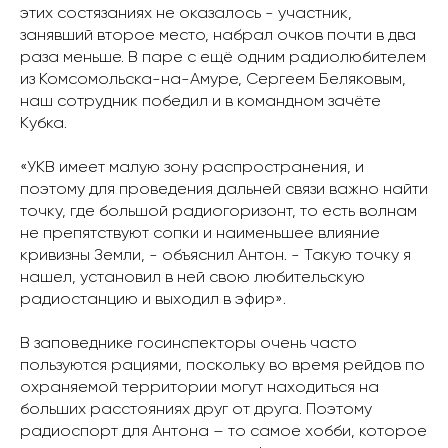
этих состязаниях не оказалось - участник,
занявший второе место, набрал очков почти в два
раза меньше. В паре с ещё одним радиолюбителем
из Комсомольска-на-Амуре, Сергеем Беляковым,
наш сотрудник победил и в командном зачёте
Кубка.
«УКВ имеет малую зону распространения, и
поэтому для проведения дальней связи важно найти
точку, где большой радиогоризонт, то есть волнам
не препятствуют сопки и наименьшее влияние
кривизны Земли, - объяснил Антон. - Такую точку я
нашел, установил в ней свою любительскую
радиостанцию и выходил в эфир».
В заповеднике госинспекторы очень часто
пользуются рациями, поскольку во время рейдов по
охраняемой территории могут находиться на
больших расстояниях друг от друга. Поэтому
радиоспорт для Антона – то самое хобби, которое