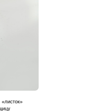
, «листок»
щицу