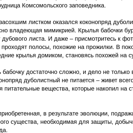
рудница Комсомольского заповедника.
засохшим листком оказался коконопряд дуболи
сно владеющая мимикрией. Крылья бабочки бур
у дубового листа. И даже – присмотритесь к фо
проходят полосы, похожие на прожилки. В пок
дние крылья домиком, становясь похожей на су
ь бабочку достаточно сложно, и дело не только
онопряд дуболистный не питается – живет всег
я питательные вещества, которые накопил на с
приобретенная, в результате эволюции, подраж
ого существа, необходимая для защиты, добыч
да.