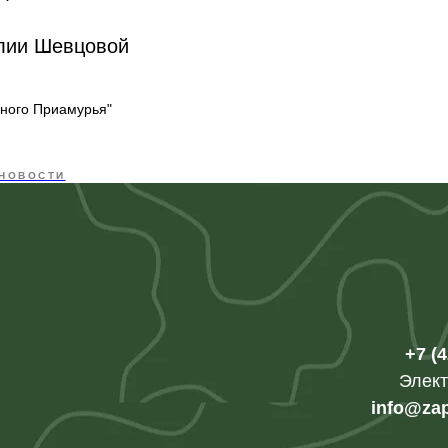
лии Шевцовой
дного Приамурья"
НОВОСТИ
+7 (
Элект
info@za