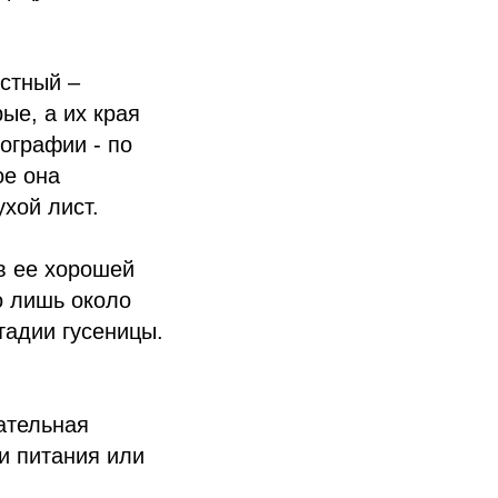
стный –
ые, а их края
тографии - по
ое она
хой лист.
 в ее хорошей
о лишь около
тадии гусеницы.
ательная
и питания или