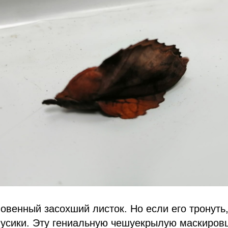
овенный засохший листок. Но если его тронуть
и усики. Эту гениальную чешуекрылую маскиров