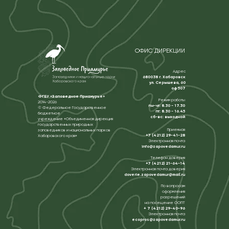
ОФИС ДИРЕКЦИИ
Адрес
680038 г. Хабаровск
ул. Серышева, 60
оф 507
ФГБУ «Заповедное Приамурье»
Режим работы
2014-2026
пн-чт: 8.30 - 17.30
© Федеральное Государственное
пт: 8.30 - 16.45
бюджетное
сб-вс: выходной
учреждение «Объединенная дирекция
государственных природных
Приемная
заповедников и национальных парков
+7 (4212) 29-41-28
Хабаровского края»
Электронная почта
info@zapovedamur.ru
Телефон доверия
+7 (4212) 21-64-14
Электронная почта доверия
doverie.zapovedamur@mail.ru
По вопросам
оформления
разрешений
на посещение ООПТ
+ 7 (4212) 29-40-96
Электронная почта
ecopros@zapovedamur.ru