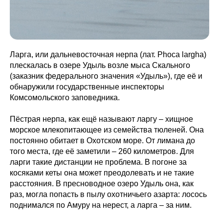
Ларга, или дальневосточная нерпа (лат. Phoca largha)
плескалась в озере Удыль возле мыса Скального
(заказник федерального значения «Удыль»), где её и
обнаружили государственные инспекторы
Комсомольского заповедника.
Пёстрая нерпа, как ещё называют ларгу – хищное
морское млекопитающее из семейства тюленей. Она
постоянно обитает в Охотском море. От лимана до
того места, где её заметили – 260 километров. Для
ларги такие дистанции не проблема. В погоне за
косяками кеты она может преодолевать и не такие
расстояния. В пресноводное озеро Удыль она, как
раз, могла попасть в пылу охотничьего азарта: лосось
поднимался по Амуру на нерест, а ларга – за ним.