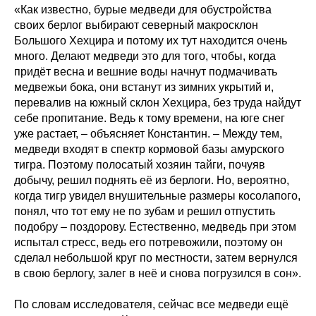
«Как известно, бурые медведи для обустройства
своих берлог выбирают северный макросклон
Большого Хехцира и потому их тут находится очень
много. Делают медведи это для того, чтобы, когда
придёт весна и вешние воды начнут подмачивать
медвежьи бока, они встанут из зимних укрытий и,
перевалив на южный склон Хехцира, без труда найдут
себе пропитание. Ведь к тому времени, на юге снег
уже растает, – объясняет Константин. – Между тем,
медведи входят в спектр кормовой базы амурского
тигра. Поэтому полосатый хозяин тайги, почуяв
добычу, решил поднять её из берлоги. Но, вероятно,
когда тигр увидел внушительные размеры косолапого,
понял, что тот ему не по зубам и решил отпустить
подобру – поздорову. Естественно, медведь при этом
испытал стресс, ведь его потревожили, поэтому он
сделал небольшой круг по местности, затем вернулся
в свою берлогу, залег в неё и снова погрузился в сон».
По словам исследователя, сейчас все медведи ещё