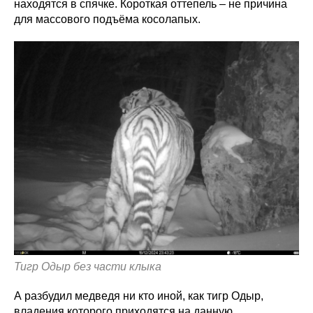
находятся в спячке. Короткая оттепель – не причина
для массового подъёма косолапых.
Тигр Одыр без части клыка
А разбудил медведя ни кто иной, как тигр Одыр,
владения которого приходятся на данную