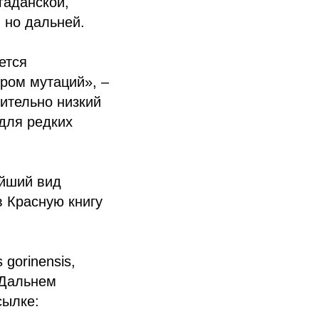
гаданской,
 но дальней.
ется
ром мутаций», –
сительно низкий
 для редких
айший вид
 Красную книгу
gorinensis,
а Дальнем
сылке: