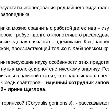
езультаты исследования редчайшего вида фло
 заповедника.
ика можно сравнить с работой детектива – изу
порою требует долгого кропотливого расследов
жные «дела» связаны с эндемиками. Как, напри
ской, произрастающей только в Хабаровском кр
 интересующие науку особенности этих предст
нуть к молекулярно-генетическому анализу. Ре
исаны в научной статье, которая вышла в свет
. Среди соавторов –
научный сотрудник запо
й» Ирина Щеглова
.
горинской (Corydalis gorinensis), - рассказывае