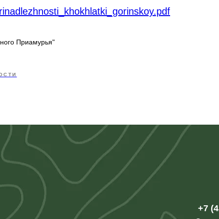
inadlezhnosti_khokhlatki_gorinskoy.pdf
дного Приамурья"
ОСТИ
+7 (