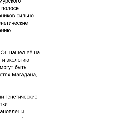
мурского
 полосе
аников сильно
енетические
ению
 Он нашел её на
 и экологию
могут быть
стях Магадана,
и генетические
тки
тановлены