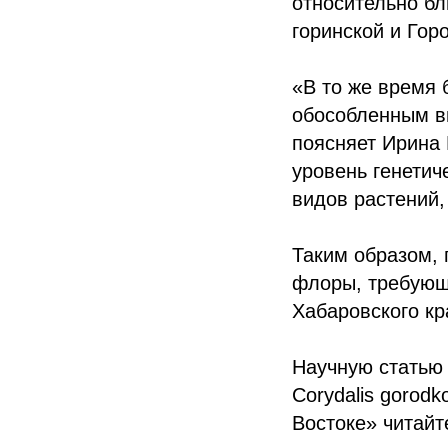
относительно бл
горинской и Гор
«В то же время 
обособленным в
поясняет Ирина 
уровень генетич
видов растений
Таким образом, 
флоры, требующи
Хабаровского кр
Научную статью 
Corydalis gorod
Востоке» читайт