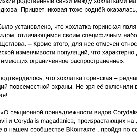
изкие родственные связи между хохлатками ма
одкова. Прицветниковая тоже роднёй оказалась,
было установлено, что хохлатка горинская явля
идом, отличающимся своим специфичным набо
Щеглова. – Кроме этого, для неё отмечен отно
еской изменчивости популяций, что характерно
, имеющих ограниченное распространение».
подтвердилось, что хохлатка горинская – редч
й повсеместной охраны. Не зря её включили в
ая!
«О секционной принадлежности видов Corydalis 
kovii и Corydalis magadanica, произрастающих н
е в нашем сообществе ВКонтакте , пройдя по с