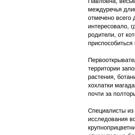
Павловна, весьм
междуречья длин
отмечено всего 
интересовало, г
родители, от к
приспособиться
Первооткрывател
территории зап
растения, ботан
хохлатки магада
почти за полтор
Специалисты из 
исследования вс
крупноприцветни