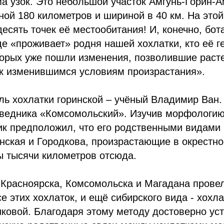
а узок. Это небольшой участок Амгунь-Горин-А
ой 180 километров и шириной в 40 км. На этой
десять точек её местообитания! И, конечно, бот
де «проживает» родня нашей хохлатки, кто её г
оторых уже пошли изменения, позволившие раст
 к изменившимся условиям произрастания».
ь хохлатки горинской – учёный Владимир Ван.
оведника «Комсомольский». Изучив морфологию
ик предположил, что его родственными видами 
нская и Городкова, произрастающие в окрестно
ы тысячи километров отсюда.
Красноярска, Комсомольска и Магадана провел
е этих хохлаток, и ещё сибирского вида - хохла
ковой. Благодаря этому методу достоверно ус