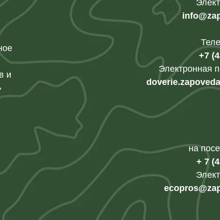
Элект
info@za
Тел
ное
+7 (
Электронная п
в и
doverie.zapoved
»
на пос
+ 7 (
Элект
ecopros@zap