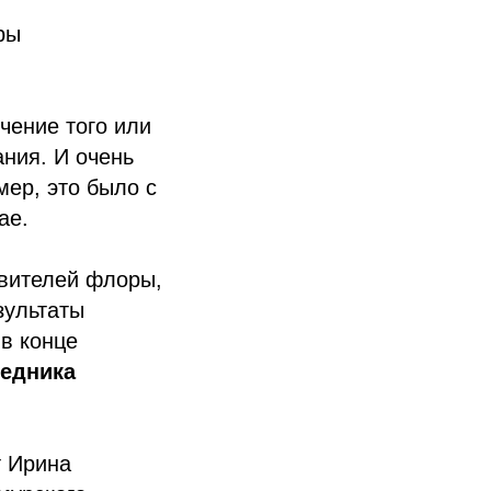
ры
чение того или
ания. И очень
мер, это было с
ае.
авителей флоры,
зультаты
 в конце
ведника
т Ирина