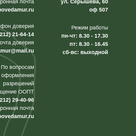
ронная почта
ул. Серышева, 60
povedamur.ru
оф 507
ефон доверия
Режим работы
4212) 21-64-14
пн-чт: 8.30 - 17.30
очта доверия
пт: 8.30 - 16.45
amur@mail.ru
сб-вс: выходной
По вопросам
оформления
разрешений
ещение ООПТ
4212) 29-40-96
ронная почта
ovedamur.ru