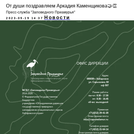
От души поздравляем Аркадия Каменщикова🤝👏
Пресс-служба "Заповедного Приамурья"
Новости
2023-09-19 14:37
ОФИС ДИРЕКЦИИ
Адрес
680038 г. Хабаровск
ул. Серышева, 60
оф 507
ФГБУ «Заповедное Приамурье»
Режим работы
2014-2026
пн-чт: 8.30 - 17.30
© Федеральное Государственное
пт: 8.30 - 16.45
бюджетное
сб-вс: выходной
учреждение «Объединенная дирекция
государственных природных
Приемная
заповедников и национальных парков
+7 (4212) 29-41-28
Хабаровского края»
Электронная почта
info@zapovedamur.ru
Телефон доверия
+7 (4212) 21-64-14
Электронная почта доверия