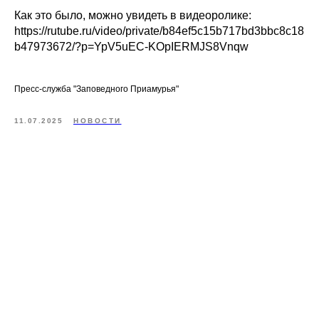
Как это было, можно увидеть в видеоролике:
https://rutube.ru/video/private/b84ef5c15b717bd3bbc8c18
b47973672/?p=YpV5uEC-KOpIERMJS8Vnqw
Пресс-служба "Заповедного Приамурья"
11.07.2025
НОВОСТИ