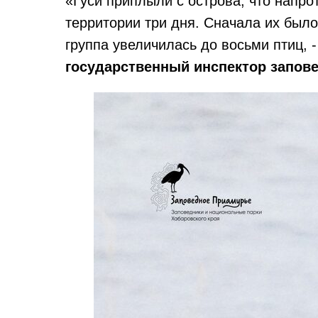
«Гуси приплыли с острова, что напро
территории три дня. Сначала их было
группа увеличилась до восьми птиц, 
государственный инспектор запов