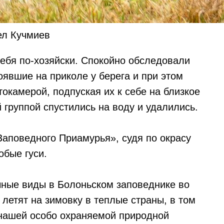
ел Кучмиев
себя по-хозяйски. Спокойно обследовали
тоявшие на приколе у берега и при этом
окамерой, подпуская их к себе на близкое
й группой спустились на воду и удалились.
Заповедного Приамурья», судя по окрасу
обые гуси.
чные виды в Болоньском заповеднике во
 летят на зимовку в теплые страны, в том
 нашей особо охраняемой природной