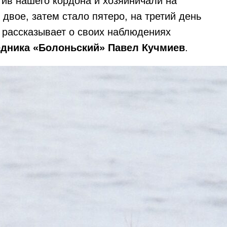
тив нашего кордона и хозяйничали на
 двое, затем стало пятеро, на третий день
- рассказывает о своих наблюдениях
едника «Болоньский» Павел Кучмиев
.