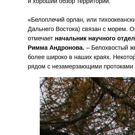
и хороший обзор территории.
«Белоплечий орлан, или тихоокеански
Дальнего Востока) связан с морем. Он
отмечает
начальник научного отде
Римма Андронова.
– Белохвостый ж
более широко в наших краях. Некото
рядом с незамерзающими протоками и