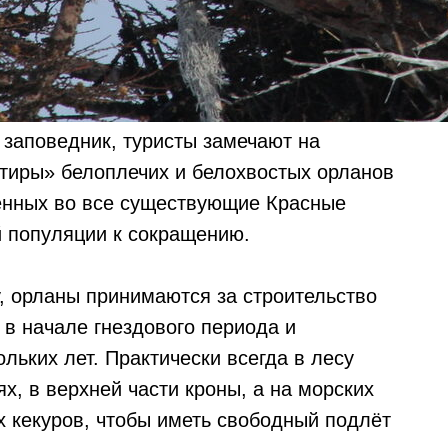
 заповедник, туристы замечают на
ртиры» белоплечих и белохвостых орланов
сённых во все существующие Красные
й популяции к сокращению.
у, орланы принимаются за строительство
 в начале гнездового периода и
льких лет. Практически всегда в лесу
х, в верхней части кроны, а на морских
х кекуров, чтобы иметь свободный подлёт