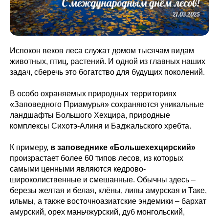
Испокон веков леса служат домом тысячам видам
животных, птиц, растений. И одной из главных наших
задач, сберечь это богатство для будущих поколений.
В особо охраняемых природных территориях
«Заповедного Приамурья» сохраняются уникальные
ландшафты Большого Хехцира, природные
комплексы Сихотэ-Алиня и Баджальского хребта.
К примеру,
в заповеднике «Большехехцирский»
произрастает более 60 типов лесов, из которых
самыми ценными являются кедрово-
широколиственные и смешанные. Обычны здесь –
березы желтая и белая, клёны, липы амурская и Таке,
ильмы, а также восточноазиатские эндемики – бархат
амурский, орех маньчжурский, дуб монгольский,