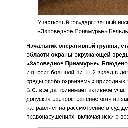
Участковый государственный ин
«Заповедное Приамурье» Бельды
Начальник оперативной группы, ст
области охраны окружающей сред
«Заповедное Приамурье» Блюденов
и вносит большой личный вклад в д
среды особо охраняемых природных 
В.С. всегда принимает активное учас
допуская распространение огня на з
направляет на рассмотрение в суд д
правонарушениях, включая иски о в