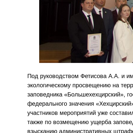
Под руководством Фетисова А.А. и и
экологическому просвещению на терр
заповедника «Большехехцирский», го
федерального значения «Хехцирский»
участников мероприятий уже состави
также по возмещению ущерба заповед
взысканию административных штрафо