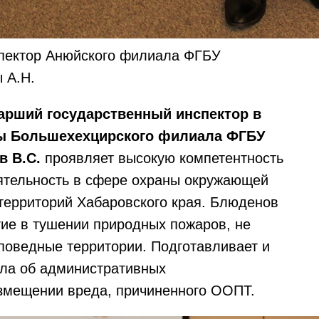
спектор Анюйского филиала ФГБУ
 А.Н.
арший государственный инспектор в
ы Большехехцирского филиала ФГБУ
 В.С.
проявляет высокую компетентность
еятельность в сфере охраны окружающей
территорий Хабаровского края. Блюденов
тие в тушении природных пожаров, не
аповедные территории. Подготавливает и
ела об административных
озмещении вреда, причиненного ООПТ.